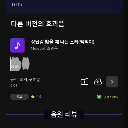
0:05
다른 버전의 효과음
장난감 밟을 때 나는 소리(삑삑이)
Mewpot 효과음
동작
,
삐빅
,
귀여운
0:01
유료
4.9
안전 100%
음원 리뷰