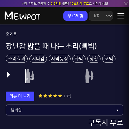
누적 유튜브 구독자 수
9.5억명
돌파!
10초만에 무료
로 시작하세요!
무료체험
효과음
장난감 밟을 때 나는 소리(삐빅)
소리효과
지나감
자막등장
자막
당황
코믹
리뷰 더 보기
(88)
구독시 무료