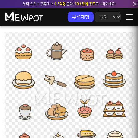
누적 유튜브 구독자 수
9.5억명
돌파!
10초만에 무료
로 시작하세요!
무료체험