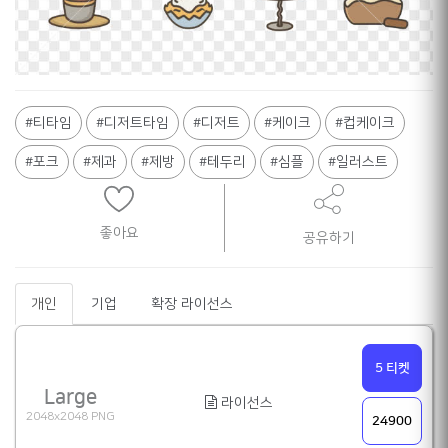
Shane
티타임
디저트타임
디저트
케이크
컵케이크
포크
제과
제방
테두리
심플
일러스트
좋아요
공유하기
개인
기업
확장 라이선스
5 티켓
Large
라이선스
2048x2048 PNG
24900