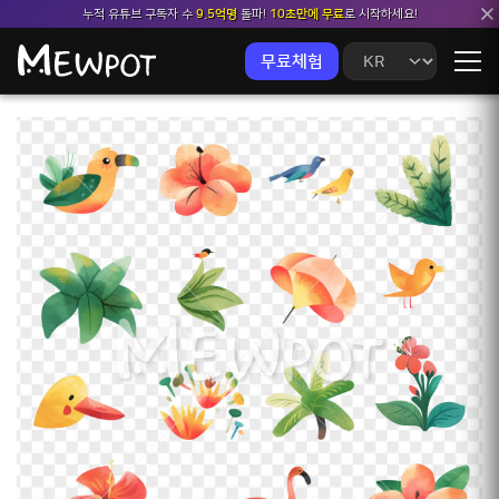
누적 유튜브 구독자 수
9.5억명
돌파!
10초만에 무료
로 시작하세요!
무료체험