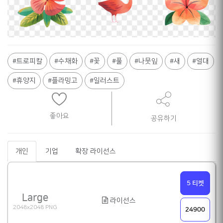
Shane
트로피칼
수채화
꽃
풀
나뭇잎
새
열대
휴양지
플라밍고
일러스트
좋아요
공유하기
개인
기업
확장 라이선스
5 티켓
Large
라이선스
2048x2048 PNG
24900