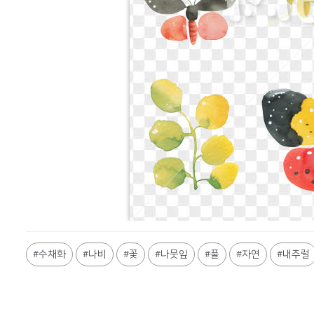
Shane
수채화
나비
꽃
나뭇잎
풀
자연
내추럴