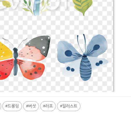
드롱잉
버섯
러프
일러스트