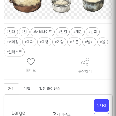
Shane
밀대
칼
버터나이프
달걀
계란
반죽
베이킹
제과
제빵
계량
스푼
냄비
볼
일러스트
좋아요
공유하기
개인
기업
확장 라이선스
5 티켓
Large
라이선스