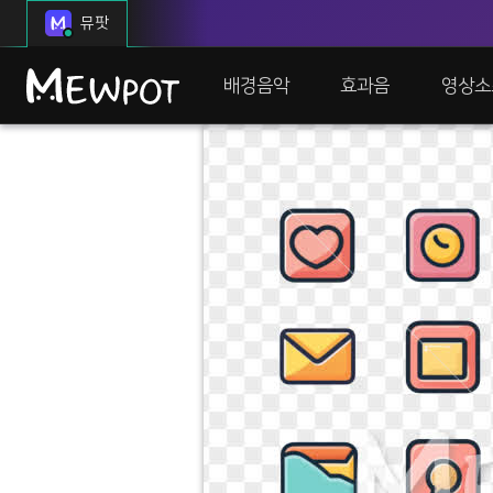
뮤팟
배경음악
효과음
영상소