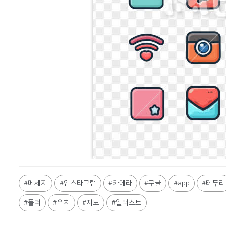
Shane
메세지
인스타그램
카메라
구글
app
테두리
폴더
위치
지도
일러스트