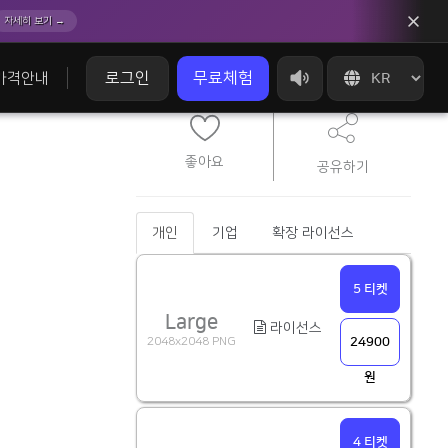
자세히 보기 →
로그인
무료체험
가격안내
좋아요
공유하기
개인
기업
확장 라이선스
5 티켓
Large
라이선스
2048x2048 PNG
24900
원
4 티켓