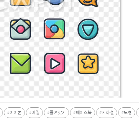
아이콘
메일
즐겨찾기
페이스북
지하철
도형