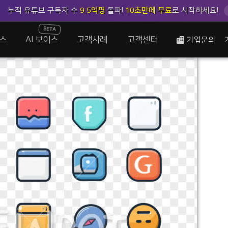
누적 유튜브 구독자 수
9.5억명
돌파!
10초만에 무료
로 시작하세요!
BETA
스
AI 보이스
고객사례
고객센터
기업문의