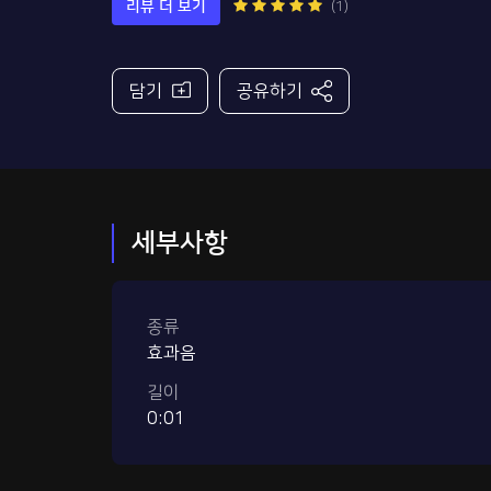
리뷰 더 보기
(1)
담기
공유하기
세부사항
종류
효과음
길이
0:01