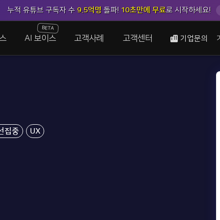
누적 유튜브 구독자 수
9.5억명
돌파!
10초만에 무료
로 시작하세요!
BETA
스
AI 보이스
고객사례
고객센터
기업문의
선집중
UX