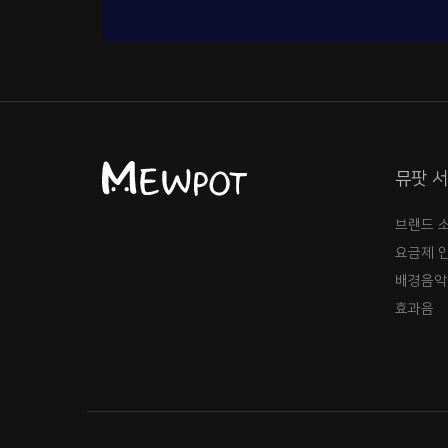
뮤팟 
브랜드 
요금제 
배경음악
효과음