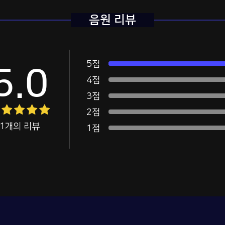
음원 리뷰
5점
5.0
4점
3점
2점
1개의 리뷰
1점