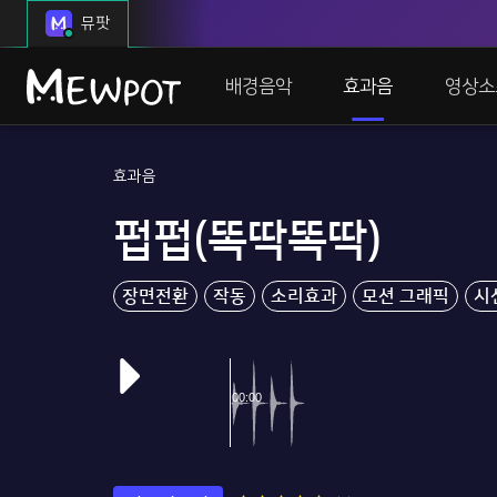
뮤팟
배경음악
효과음
영상소
효과음
펍펍(똑딱똑딱)
장면전환
작동
소리효과
모션 그래픽
시