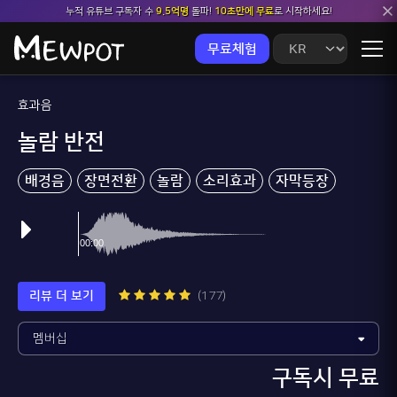
누적 유튜브 구독자 수
9.5억명
돌파!
10초만에 무료
로 시작하세요!
무료체험
효과음
놀람 반전
배경음
장면전환
놀람
소리효과
자막등장
소름
리뷰 더 보기
(177)
구독시 무료