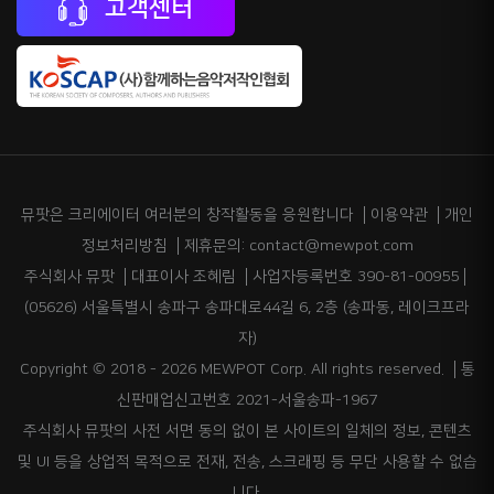
고객센터
뮤팟은 크리에이터 여러분의 창작활동을 응원합니다
이용약관
개인
정보처리방침
제휴문의: contact@mewpot.com
주식회사 뮤팟
대표이사 조혜림
사업자등록번호 390-81-00955
(05626) 서울특별시 송파구 송파대로44길 6, 2층 (송파동, 레이크프라
자)
Copyright © 2018 - 2026 MEWPOT Corp. All rights reserved.
통
신판매업신고번호 2021-서울송파-1967
주식회사 뮤팟의 사전 서면 동의 없이 본 사이트의 일체의 정보, 콘텐츠
및 UI 등을 상업적 목적으로 전재, 전송, 스크래핑 등 무단 사용할 수 없습
니다.