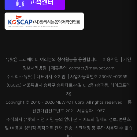
고객센터
뮤팟은 크리에이터 여러분의 창작활동을 응원합니다
이용약관
개인
정보처리방침
제휴문의: contact@mewpot.com
주식회사 뮤팟
대표이사 조혜림
사업자등록번호 390-81-00955
(05626) 서울특별시 송파구 송파대로44길 6, 2층 (송파동, 레이크프라
자)
Copyright © 2018 - 2026 MEWPOT Corp. All rights reserved.
통
신판매업신고번호 2021-서울송파-1967
주식회사 뮤팟의 사전 서면 동의 없이 본 사이트의 일체의 정보, 콘텐츠
및 UI 등을 상업적 목적으로 전재, 전송, 스크래핑 등 무단 사용할 수 없습
니다.