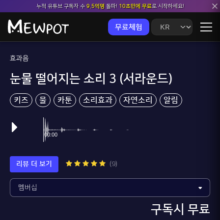
누적 유튜브 구독자 수
9.5억명
돌파!
10초만에 무료
로 시작하세요!
무료체험
효과음
눈물 떨어지는 소리 3 (서라운드)
키즈
물
카툰
소리효과
자연소리
알림
리뷰 더 보기
(9)
구독시 무료