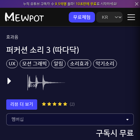
누적 유튜브 구독자 수
9.5억명
돌파!
10초만에 무료
로 시작하세요!
무료체험
효과음
퍼커션 소리 3 (따다닥)
UX
모션 그래픽
알림
소리효과
악기소리
날아감
리뷰 더 보기
(2)
구독시 무료