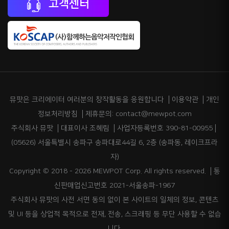
고객센터
뮤팟은 크리에이터 여러분의 창작활동을 응원합니다
이용약관
개인
정보처리방침
제휴문의: contact@mewpot.com
주식회사 뮤팟
대표이사 조혜림
사업자등록번호 390-81-00955
(05626) 서울특별시 송파구 송파대로44길 6, 2층 (송파동, 레이크프라
자)
Copyright © 2018 - 2026 MEWPOT Corp. All rights reserved.
통
신판매업신고번호 2021-서울송파-1967
주식회사 뮤팟의 사전 서면 동의 없이 본 사이트의 일체의 정보, 콘텐츠
및 UI 등을 상업적 목적으로 전재, 전송, 스크래핑 등 무단 사용할 수 없습
니다.