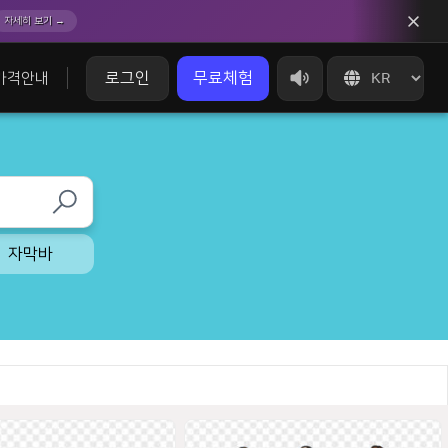
자세히 보기 →
심플
무늬
로그인
무료체험
가격안내
자막바