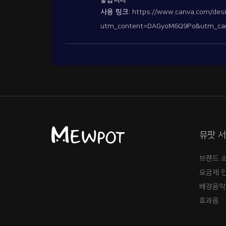
좋습니다
사용 링크:
https://www.canva.com/d
utm_content=DAGyoM6Q9Po&utm_camp
뮤팟 
브랜드 
요금제 
배경음악
효과음