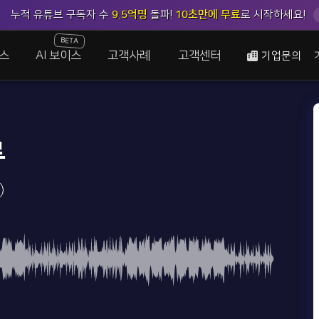
누적 유튜브 구독자 수
9.5억명
돌파!
10초만에 무료
로 시작하세요!
BETA
스
AI 보이스
고객사례
고객센터
기업문의
루