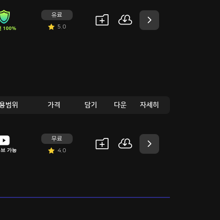
유료
5.0
 100%
용범위
가격
담기
다운
자세히
무료
브 가능
4.0