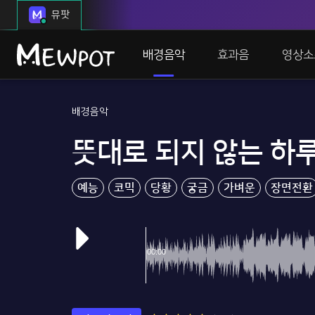
뮤팟
배경음악
효과음
영상소
배경음악
뜻대로 되지 않는 하
예능
코믹
당황
궁금
가벼운
장면전환