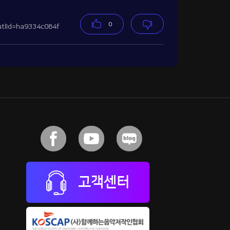
0
tlId=ha9334c084f
고객센터