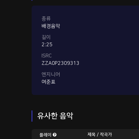
종류
배경음악
길이
2:25
ISRC
ZZA0P2309313
엔지니어
여준표
유사한 음악
제목 / 작곡가
플레이