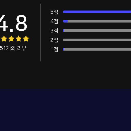
5점
4.8
4점
3점
2점
451개의 리뷰
1점