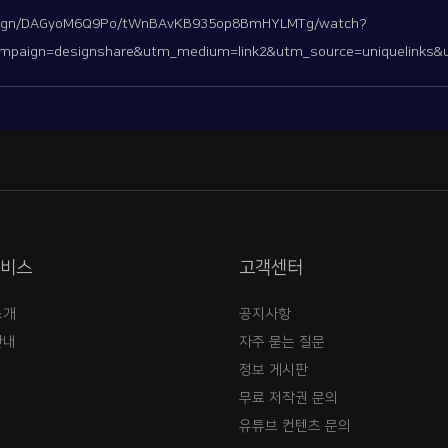
esign/DAGyoM6Q9Po/tWnBAvKB935op8BmHYLMTg/watch?
aign=designshare&utm_medium=link2&utm_source=uniquelinks&u
서비스
고객센터
소개
공지사항
안내
자주 묻는 질문
정보 게시판
무료 저작권 문의
유튜브 컨텐츠 문의