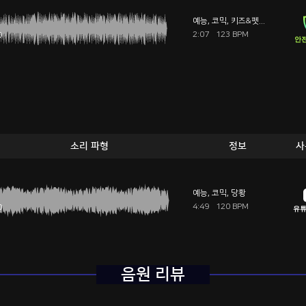
예능
,
코믹
,
키즈&펫방
2:07
123 BPM
안전
소리 파형
정보
사
예능
,
코믹
,
당황
4:49
120 BPM
유튜
음원 리뷰