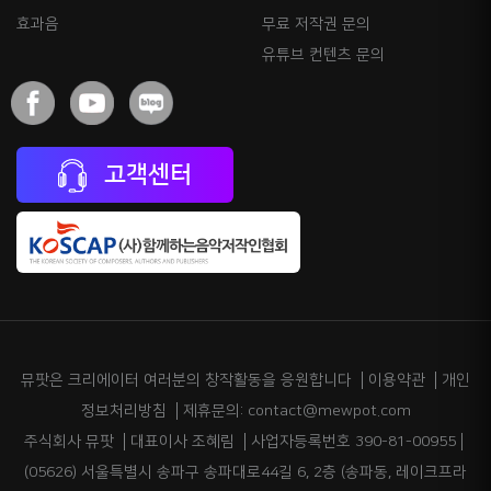
효과음
무료 저작권 문의
유튜브 컨텐츠 문의
고객센터
뮤팟은 크리에이터 여러분의 창작활동을 응원합니다
이용약관
개인
정보처리방침
제휴문의: contact@mewpot.com
주식회사 뮤팟
대표이사 조혜림
사업자등록번호 390-81-00955
(05626) 서울특별시 송파구 송파대로44길 6, 2층 (송파동, 레이크프라