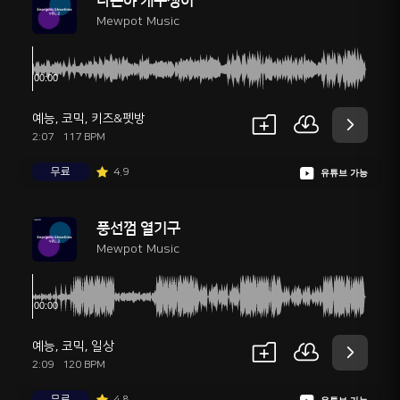
나는야 개구쟁이
Mewpot Music
예능
,
코믹
,
키즈&펫방
2:07
117 BPM
무료
4.9
유튜브 가능
풍선껌 열기구
Mewpot Music
예능
,
코믹
,
일상
2:09
120 BPM
무료
4.8