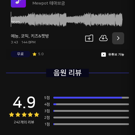
Mewpot 테마브금
예능
,
코믹
,
키즈&펫방
3:43
144 BPM
무료
5.0
유튜브 가능
음원 리뷰
4.9
5점
4점
3점
2점
242개의 리뷰
1점