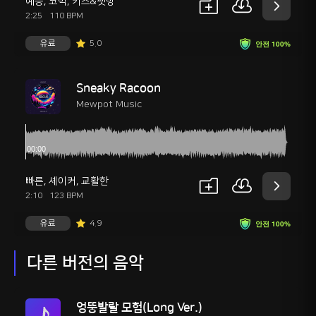
예능
,
코믹
,
키즈&펫방
2:25
110 BPM
유료
5.0
안전 100%
Sneaky Racoon
Mewpot Music
빠른
,
셰이커
,
교활한
2:10
123 BPM
유료
4.9
안전 100%
다른 버전의 음악
엉뚱발랄 모험(Long Ver.)