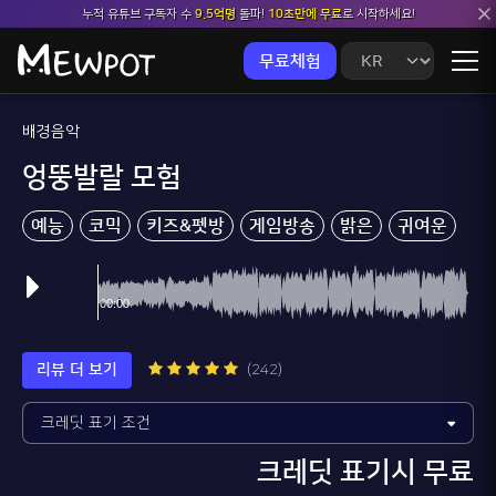
누적 유튜브 구독자 수
9.5억명
돌파!
10초만에 무료
로 시작하세요!
무료체험
배경음악
엉뚱발랄 모험
예능
코믹
키즈&펫방
게임방송
밝은
귀여운
리뷰 더 보기
(242)
크레딧 표기시 무료