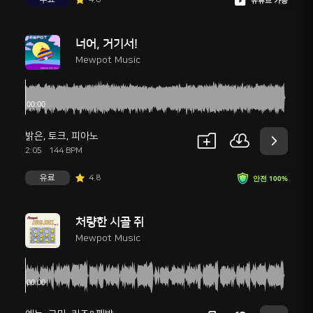
유튜브 가능
너어, 거기서!
Mewpot Music
밝은
,
토크
,
피아노
2:05
144 BPM
유료
4.8
안전 100%
처량한 시골 쥐
Mewpot Music