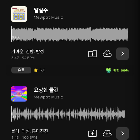
말실수
Mewpot Music
가벼운
,
염탐
,
탐정
3:47
94 BPM
유료
5.0
안전 100%
요상한 물건
Mewpot Music
몰래
,
의심
,
흥미진진
1:43
100 BPM