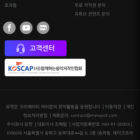
효과음
무료 저작권 문의
유튜브 컨텐츠 문의
고객센터
뮤팟은 크리에이터 여러분의 창작활동을 응원합니다
이용약관
개인
정보처리방침
제휴문의: contact@mewpot.com
주식회사 뮤팟
대표이사 조혜림
사업자등록번호 390-81-00955
(05626) 서울특별시 송파구 송파대로44길 6, 2층 (송파동, 레이크프라