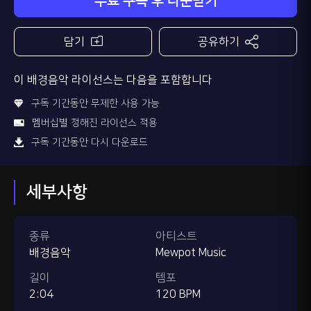
무료 구독 후 다운받기
담기
공유하기
이 배경음악 라이선스는 다음을 포함합니다
구독 기간동안 무제한 사용 가능
멤버십별 정해진 라이선스 적용
구독 기간동안 다시 다운로드
세부사항
종류
아티스트
배경음악
Mewpot Music
길이
템포
2:04
120 BPM