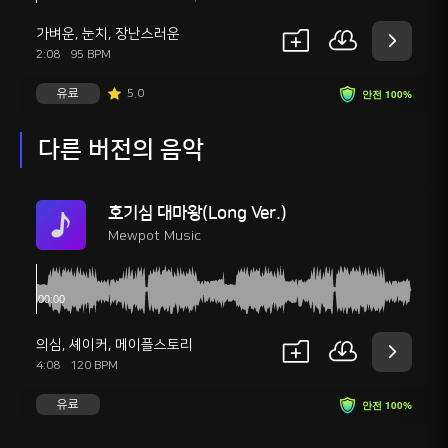
가벼운
,
눈치
,
장난스러운
2:08
95 BPM
유료
5.0
안전 100%
다른 버전의 음악
호기심 대마왕(Long Ver.)
Mewpot Music
의심
,
셰이커
,
메이플스토리
4:08
120 BPM
유료
안전 100%