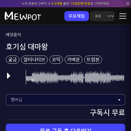
누적 유튜브 구독자 수
9.5억명
돌파!
10초만에 무료
로 시작하세요!
무료체험
배경음악
호기심 대마왕
궁금
얼터너티브
코믹
가벼운
트럼본
메이플스토
구독시 무료