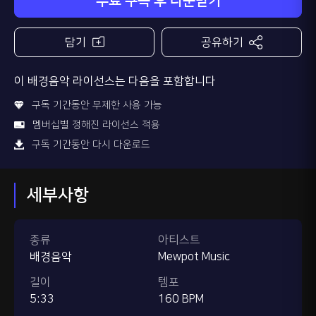
무료 구독 후 다운받기
담기
공유하기
이 배경음악 라이선스는 다음을 포함합니다
구독 기간동안 무제한 사용 가능
멤버십별 정해진 라이선스 적용
구독 기간동안 다시 다운로드
세부사항
종류
아티스트
배경음악
Mewpot Music
길이
템포
5:33
160 BPM