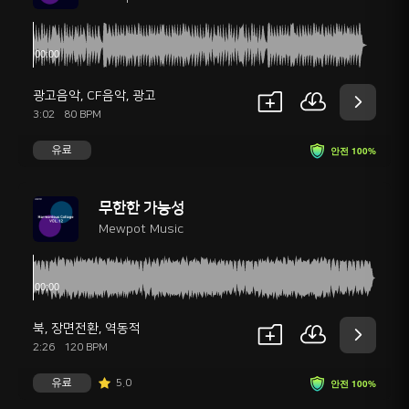
광고음악
,
CF음악
,
광고
3:02
80 BPM
유료
안전 100%
무한한 가능성
Mewpot Music
북
,
장면전환
,
역동적
2:26
120 BPM
유료
5.0
안전 100%