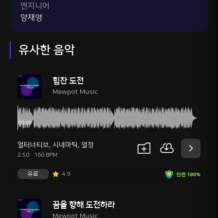
엔지니어
양재영
유사한 음악
힘찬 도전
Mewpot Music
얼터너티브
,
시네마틱
,
열정
2:50
160 BPM
유료
4.9
안전 100%
꿈을 향해 도전하라
Mewpot Music