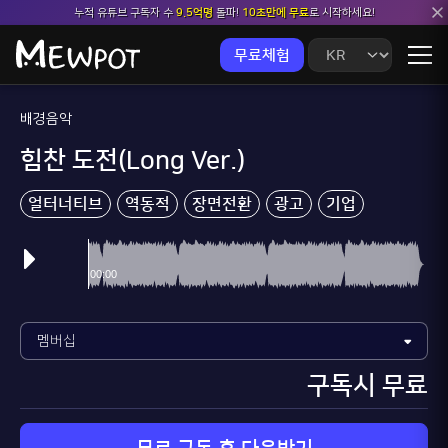
누적 유튜브 구독자 수
9.5억명
돌파!
10초만에 무료
로 시작하세요!
무료체험
배경음악
힘찬 도전(Long Ver.)
얼터너티브
역동적
장면전환
광고
기업
프로덕션
구독시 무료