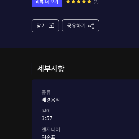
리뷰 더 보기
(2)
담기
공유하기
세부사항
종류
배경음악
길이
3:57
엔지니어
여준표