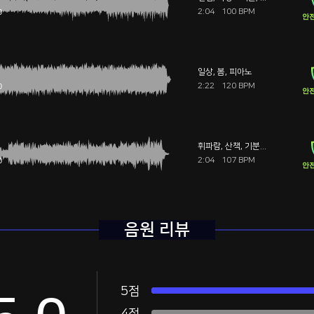
2:04
100 BPM
안전
일상
,
봄
,
피아노
2:22
120 BPM
안전
휘파람
,
산책
,
기분좋은
2:04
107 BPM
안전
음원 리뷰
5점