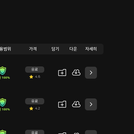
용범위
가격
담기
다운
자세히
유료
4.8
 100%
유료
4.2
 100%
유료