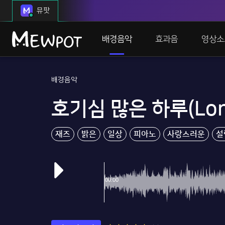
뮤팟
배경음악
효과음
영상소
배경음악
호기심 많은 하루(Long
재즈
밝은
일상
피아노
사랑스러운
설