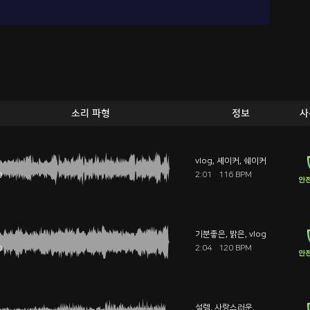
소리 파형
정보
사
vlog
,
셰이커
,
쉐이커
2:01
116 BPM
안전
기분좋은
,
밝은
,
vlog
2:04
120 BPM
안전
설렘
,
사랑스러운
,
뽀짝