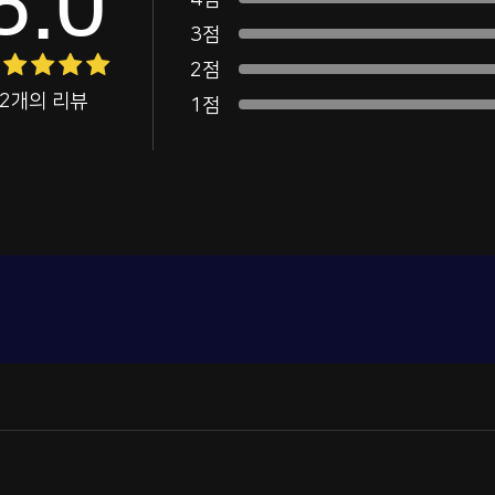
5.0
4점
3점
2점
2개의 리뷰
1점