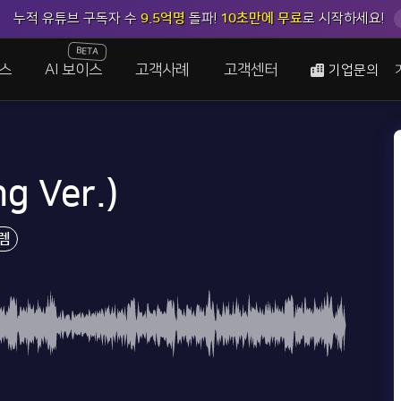
누적 유튜브 구독자 수
9.5억명
돌파!
10초만에 무료
로 시작하세요!
BETA
스
AI 보이스
고객사례
고객센터
기업문의
 Ver.)
렘