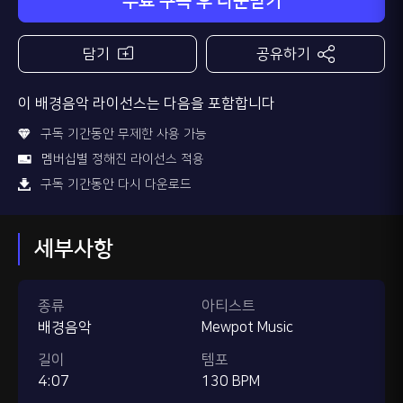
무료 구독 후 다운받기
담기
공유하기
이 배경음악 라이선스는 다음을 포함합니다
구독 기간동안 무제한 사용 가능
멤버십별 정해진 라이선스 적용
구독 기간동안 다시 다운로드
세부사항
종류
아티스트
배경음악
Mewpot Music
길이
템포
4:07
130 BPM