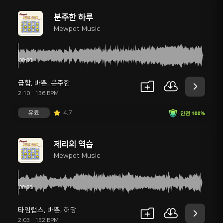
분주한 하루
Mewpot Music
급함
,
바쁜
,
분주한
2:10
136 BPM
유료
4.7
안전 100%
제리의 역습
Mewpot Music
타임랩스
,
바쁜
,
허당
2:03
152 BPM