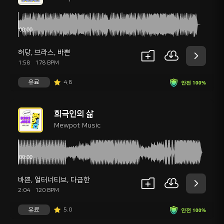
허당
,
브라스
,
바쁜
1:58
178 BPM
유료
4.8
안전 100%
희극인의 삶
Mewpot Music
바쁜
,
얼터너티브
,
다급한
2:04
120 BPM
유료
5.0
안전 100%