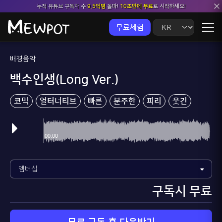
누적 유튜브 구독자 수
9.5억명
돌파!
10초만에 무료
로 시작하세요!
무료체험
배경음악
백수인생(Long Ver.)
코믹
얼터너티브
빠른
분주한
피리
웃긴
구독시 무료