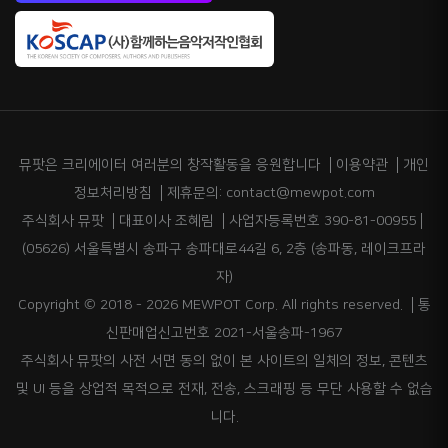
뮤팟은 크리에이터 여러분의 창작활동을 응원합니다
이용약관
개인
정보처리방침
제휴문의: contact@mewpot.com
주식회사 뮤팟
대표이사 조혜림
사업자등록번호 390-81-00955
(05626) 서울특별시 송파구 송파대로44길 6, 2층 (송파동, 레이크프라
자)
Copyright © 2018 - 2026 MEWPOT Corp. All rights reserved.
통
신판매업신고번호 2021-서울송파-1967
주식회사 뮤팟의 사전 서면 동의 없이 본 사이트의 일체의 정보, 콘텐츠
및 UI 등을 상업적 목적으로 전재, 전송, 스크래핑 등 무단 사용할 수 없습
니다.