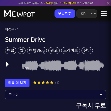
누적 유튜브 구독자 수
9.5억명
돌파!
10초만에 무료
로 시작하세요!
무료체험
배경음악
Summer Drive
여름
팝
여행Vlog
광고
드라이브
신남
리뷰 더 보기
(1)
구독시 무료