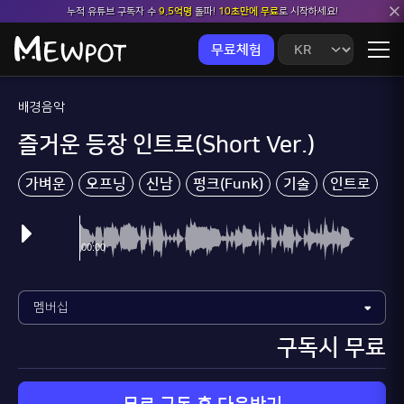
누적 유튜브 구독자 수
9.5억명
돌파!
10초만에 무료
로 시작하세요!
무료체험
배경음악
즐거운 등장 인트로(Short Ver.)
가벼운
오프닝
신남
펑크(Funk)
기술
인트로
구독시 무료