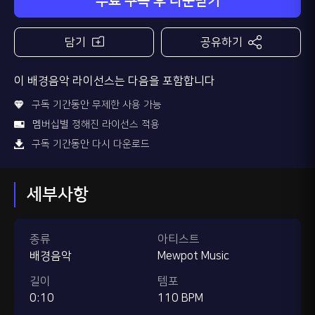
무료 구독 후 다운받기
담기
공유하기
이 배경음악 라이선스는 다음을 포함합니다
구독 기간동안 무제한 사용 가능
멤버십별 정해진 라이선스 적용
구독 기간동안 다시 다운로드
세부사항
종류
아티스트
배경음악
Mewpot Music
길이
템포
0:10
110 BPM