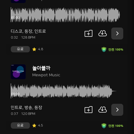
디스코
,
등장
,
인트로
0:32
128 BPM
유료
4.8
안전 100%
놀아볼까
Mewpot Music
인트로
,
방송
,
등장
0:37
120 BPM
유료
4.5
안전 100%