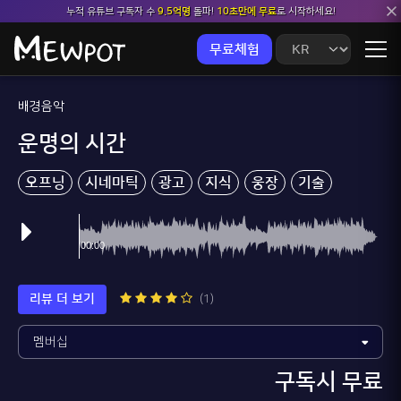
누적 유튜브 구독자 수
9.5억명
돌파!
10초만에 무료
로 시작하세요!
무료체험
배경음악
운명의 시간
오프닝
시네마틱
광고
지식
웅장
기술
리뷰 더 보기
(1)
구독시 무료