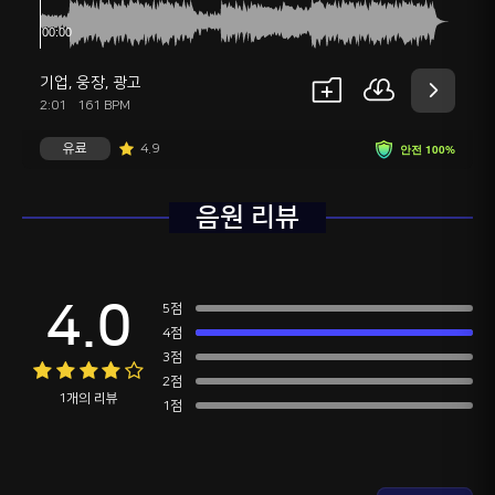
기업
,
웅장
,
광고
2:01
161 BPM
유료
4.9
안전 100%
음원 리뷰
4.0
5점
4점
3점
2점
1개의 리뷰
1점