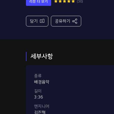
리뷰 더 보기
(36)
담기
공유하기
세부사항
종류
배경음악
길이
3:36
엔지니어
김진혁