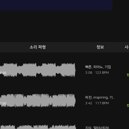
소리 파형
정보
사
빠른
,
피아노
,
기업
3:08
123 BPM
안
비전
,
inspiring
,
기운나는
3:42
117 BPM
안
지식
,
얼터너티브
,
광고