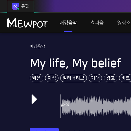
뮤팟
배경음악
효과음
영상소
배경음악
My life, My belief
밝은
지식
얼터너티브
기대
광고
비트