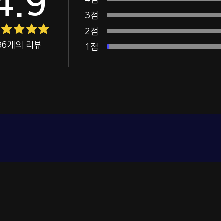
4.9
4점
3점
2점
36개의 리뷰
1점