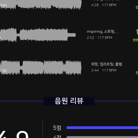
4:28
117 BPM
안
inspiring
,
스트링
,
기운나는
2:52
117 BPM
안전
희망
,
업리프팅
,
클랩
3:44
117 BPM
안
음원 리뷰
5점