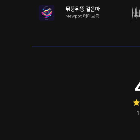
뒤뚱뒤뚱 걸음마
Mewpot 테마브금