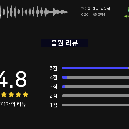
편안함
,
예능
,
역동적
0:26
185 BPM
안전
음원 리뷰
5점
4.8
4점
3점
2점
171개의 리뷰
1점