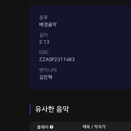
종류
배경음악
길이
2:13
ISRC
ZZA0P2311483
엔지니어
김진혁
유사한 음악
제목 / 작곡가
플레이