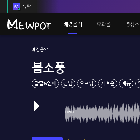
뮤팟
배경음악
효과음
영상소
배경음악
봄소풍
달달&연애
신남
오프닝
가벼운
예능