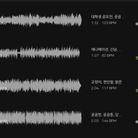
대학생 공모전
,
궁금한
,
GRW
1:32
129 BPM
유
애니메이션
,
신남
,
가벼운
1:07
60 BPM
안
고양이
,
편안함
,
밝은
2:04
117 BPM
안
궁금한
,
궁금증
,
강아지
2:03
144 BPM
유