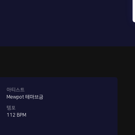
아티스트
Mewpot 테마브금
템포
112 BPM