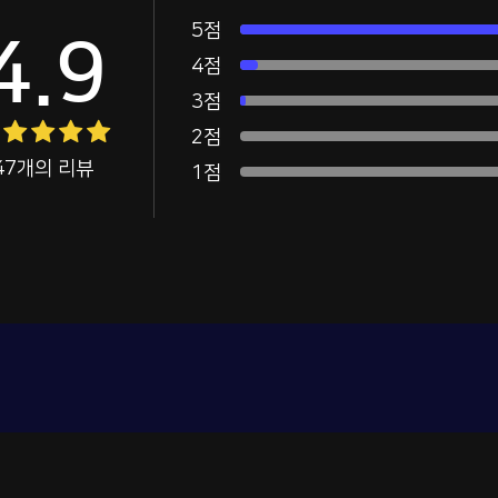
5점
4.9
4점
3점
2점
47개의 리뷰
1점