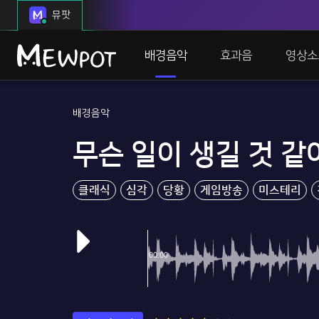
뮤팟
배경음악
효과음
영상소
배경음악
무슨 일이 생길 것 같
클래식
심각
당황
게임방송
미스테리