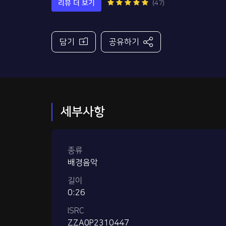
리뷰 더 보기
(47)
담기
공유하기
세부사항
종류
배경음악
길이
0:26
ISRC
ZZA0P2310447