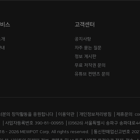
서비스
고객센터
소개
공지사항
안내
자주 묻는 질문
정보 게시판
무료 저작권 문의
유튜브 컨텐츠 문의
러분의 창작활동을 응원합니다
이용약관
개인정보처리방침
제휴문의: co
림
사업자등록번호 390-81-00955
(05626) 서울특별시 송파구 송파대로44
18 - 2026 MEWPOT Corp. All rights reserved.
통신판매업신고번호 2021