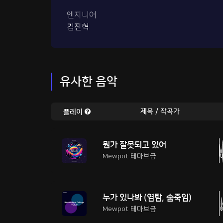
엔지니어
김진혁
유사한 음악
제목 / 작곡가
플레이
뭔가 잘못되고 있어
Mewpot 테마브금
누가 있나봐 (염탐, 숨죽임)
Mewpot 테마브금