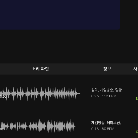
소리 파형
정보
사
심각
,
게임방송
,
당황
0:26
112 BPM
안
게임방송
,
테마브금
,
예능
0:18
80 BPM
안