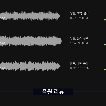
당황
,
코믹
,
심각
0:57
76 BPM
안
당황
,
심각
,
공포
1:24
99 BPM
안
공포
,
비트
,
웅장
0:32
136 BPM
안
음원 리뷰