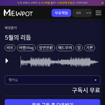
누적 유튜브 구독자 수
9.5억명
돌파!
10초만에 무료
로 시작하세요!
무료체험
배경음악
5월의 리듬
비트
여행Vlog
장면전환
매드무비
팝
기쁜
구독시 무료