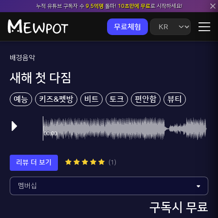
누적 유튜브 구독자 수
9.5억명
돌파!
10초만에 무료
로 시작하세요!
무료체험
배경음악
새해 첫 다짐
예능
키즈&펫방
비트
토크
편안함
뷰티
리뷰 더 보기
(1)
구독시 무료