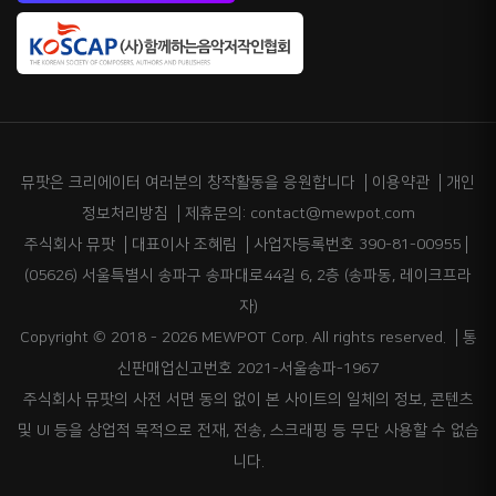
뮤팟은 크리에이터 여러분의 창작활동을 응원합니다
이용약관
개인
정보처리방침
제휴문의: contact@mewpot.com
주식회사 뮤팟
대표이사 조혜림
사업자등록번호 390-81-00955
(05626) 서울특별시 송파구 송파대로44길 6, 2층 (송파동, 레이크프라
자)
Copyright © 2018 - 2026 MEWPOT Corp. All rights reserved.
통
신판매업신고번호 2021-서울송파-1967
주식회사 뮤팟의 사전 서면 동의 없이 본 사이트의 일체의 정보, 콘텐츠
및 UI 등을 상업적 목적으로 전재, 전송, 스크래핑 등 무단 사용할 수 없습
니다.