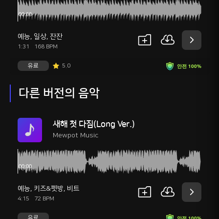
예능
,
일상
,
잔잔
1:31
168 BPM
유료
5.0
안전 100%
다른 버전의 음악
새해 첫 다짐(Long Ver.)
Mewpot Music
예능
,
키즈&펫방
,
비트
4:15
72 BPM
유료
안전 100%