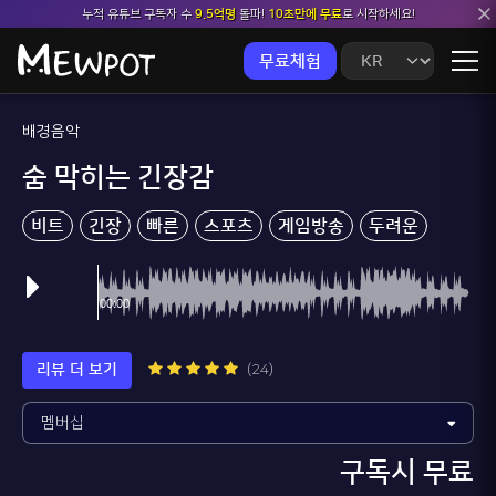
누적 유튜브 구독자 수
9.5억명
돌파!
10초만에 무료
로 시작하세요!
무료체험
배경음악
숨 막히는 긴장감
비트
긴장
빠른
스포츠
게임방송
두려운
리뷰 더 보기
(24)
구독시 무료