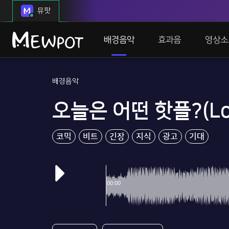
뮤팟
배경음악
효과음
영상소
배경음악
오늘은 어떤 핫플?(Lon
코믹
비트
긴장
지식
광고
기대