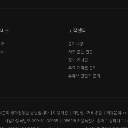
서비스
고객센터
소개
공지사항
안내
자주 묻는 질문
정보 게시판
무료 저작권 문의
유튜브 컨텐츠 문의
러분의 창작활동을 응원합니다
이용약관
개인정보처리방침
제휴문의: co
림
사업자등록번호 390-81-00955
(05626) 서울특별시 송파구 송파대로44