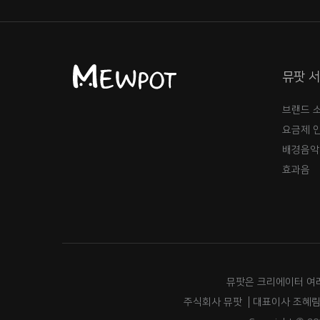
뮤팟 
브랜드 
요금제 
배경음악
효과음
뮤팟은 크리에이터 여
주식회사 뮤팟
대표이사 조혜