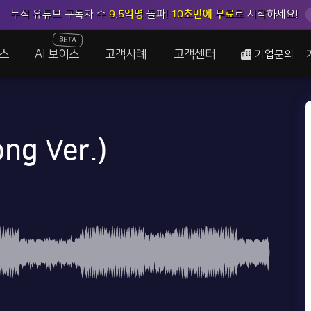
누적 유튜브 구독자 수
9.5억명
돌파!
10초만에 무료
로 시작하세요!
BETA
스
AI 보이스
고객사례
고객센터
기업문의
g Ver.)