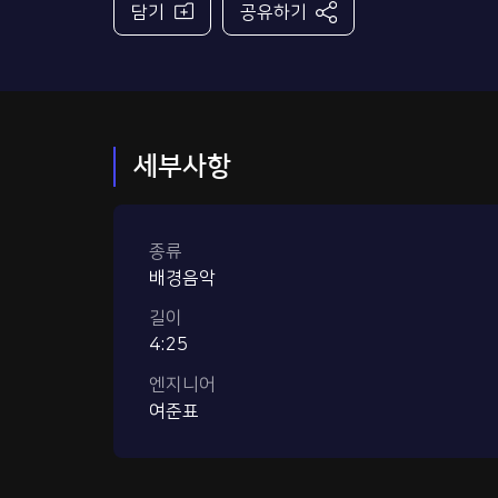
담기
공유하기
세부사항
종류
배경음악
길이
4:25
엔지니어
여준표