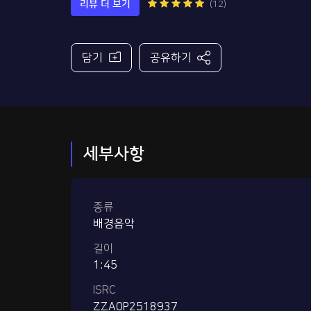
리뷰 더 보기
(12)
담기
공유하기
세부사항
종류
배경음악
길이
1:45
ISRC
ZZA0P2518937