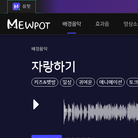
뮤팟
배경음악
효과음
영상소
배경음악
자랑하기
키즈&펫방
일상
귀여운
애니메이션
토