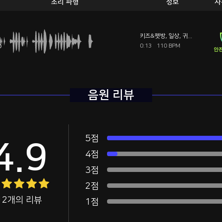
소리 파형
정보
사
키즈&펫방
,
일상
,
귀여운
0:13
110 BPM
안전
음원 리뷰
5점
4.9
4점
3점
2점
12개의 리뷰
1점