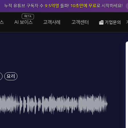
누적 유튜브 구독자 수
9.5억명
돌파!
10초만에 무료
로 시작하세요!
BETA
스
AI 보이스
고객사례
고객센터
기업문의
크
요리