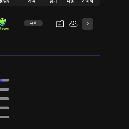
용범위
가격
담기
다운
자세히
유료
 100%