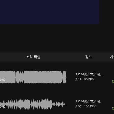
소리 파형
정보
사
키즈&펫방
,
일상
,
귀여운
2:19
90 BPM
안
키즈&펫방
,
일상
,
귀여운
2:07
100 BPM
안