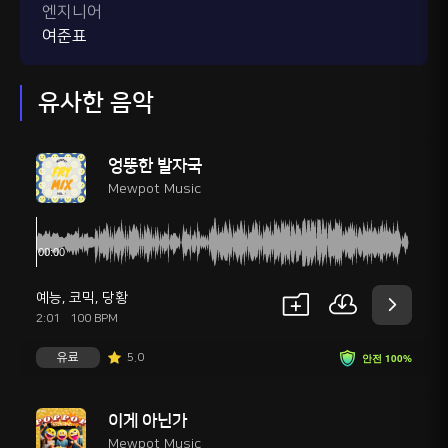
엔지니어
여준표
유사한 음악
엉뚱한 발자국
Mewpot Music
예능
,
코믹
,
당황
2:01
100 BPM
유료
5.0
안전 100%
이게 아닌가
Mewpot Music