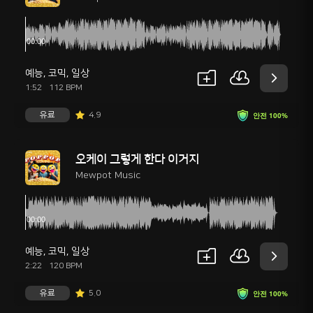
예능
,
코믹
,
일상
1:52
112 BPM
유료
4.9
안전 100%
오케이 그렇게 한다 이거지
Mewpot Music
예능
,
코믹
,
일상
2:22
120 BPM
유료
5.0
안전 100%