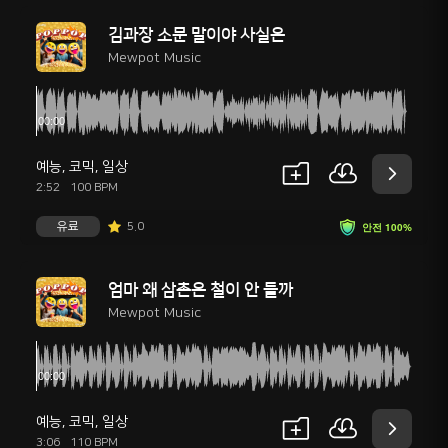
김과장 소문 말이야 사실은
Mewpot Music
예능
,
코믹
,
일상
2:52
100 BPM
유료
5.0
안전 100%
엄마 왜 삼촌은 철이 안 들까
Mewpot Music
예능
,
코믹
,
일상
3:06
110 BPM