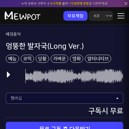
누적 유튜브 구독자 수
9.5억명
돌파!
10초만에 무료
로 시작하세요!
무료체험
배경음악
엉뚱한 발자국(Long Ver.)
예능
코믹
당황
가벼운
영화
얼터너티브
구독시 무료