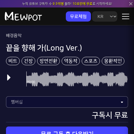
누적 유튜브 구독자 수
9.5억명
돌파!
10초만에 무료
로 시작하세요!
무료체험
배경음악
끝을 향해 가(Long Ver.)
비트
긴장
장면전환
역동적
스포츠
몽환적인
구독시 무료