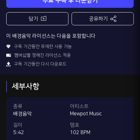
무료 구독 후 다운받기
담기
공유하기
이 배경음악 라이선스는 다음을 포함합니다
구독 기간동안 무제한 사용 가능
멤버십별 정해진 라이선스 적용
구독 기간동안 다시 다운로드
세부사항
종류
아티스트
배경음악
Mewpot Music
길이
템포
5:42
102 BPM