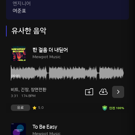
엔지니어
여준표
유사한 음악
한 걸음 더 내딛어
Mewpot Music
비트
,
긴장
,
장면전환
3:31
174 BPM
유료
5.0
안전 100%
To Be Easy
Mewpot Music