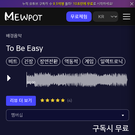
누적 유튜브 구독자 수
9.5억명
돌파!
10초만에 무료
로 시작하세요!
무료체험
배경음악
To Be Easy
비트
긴장
장면전환
역동적
게임
일렉트로닉
리뷰 더 보기
(4)
구독시 무료