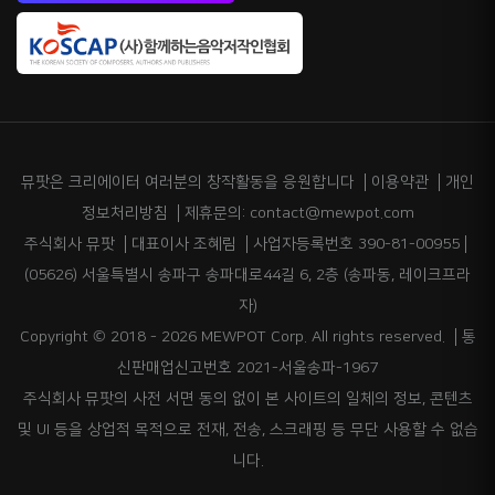
뮤팟은 크리에이터 여러분의 창작활동을 응원합니다
이용약관
개인
정보처리방침
제휴문의: contact@mewpot.com
주식회사 뮤팟
대표이사 조혜림
사업자등록번호 390-81-00955
(05626) 서울특별시 송파구 송파대로44길 6, 2층 (송파동, 레이크프라
자)
Copyright © 2018 - 2026 MEWPOT Corp. All rights reserved.
통
신판매업신고번호 2021-서울송파-1967
주식회사 뮤팟의 사전 서면 동의 없이 본 사이트의 일체의 정보, 콘텐츠
및 UI 등을 상업적 목적으로 전재, 전송, 스크래핑 등 무단 사용할 수 없습
니다.