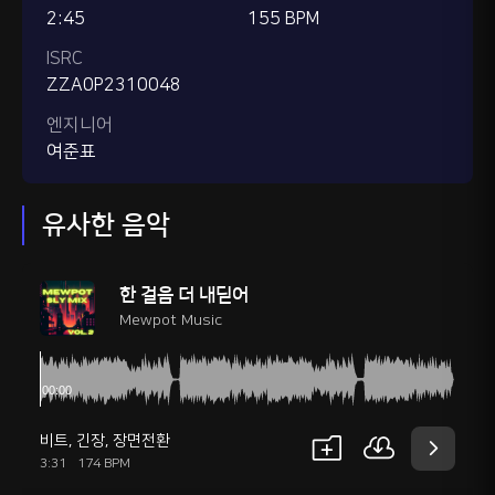
2:45
155 BPM
ISRC
ZZA0P2310048
엔지니어
여준표
유사한 음악
한 걸음 더 내딛어
Mewpot Music
비트
,
긴장
,
장면전환
3:31
174 BPM