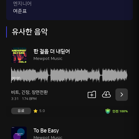
엔지니어
여준표
유사한 음악
한 걸음 더 내딛어
Mewpot Music
비트
,
긴장
,
장면전환
3:31
174 BPM
유료
5.0
안전 100%
To Be Easy
Mewpot Music