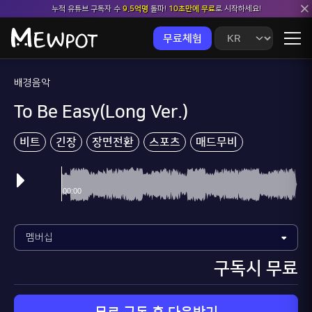
누적 유튜브 구독자 수
9.5억명
돌파!
10초만에 무료
로 시작하세요!
무료체험
배경음악
To Be Easy(Long Ver.)
비트
긴장
장면전환
스포츠
매드무비
게임방송
구독시 무료