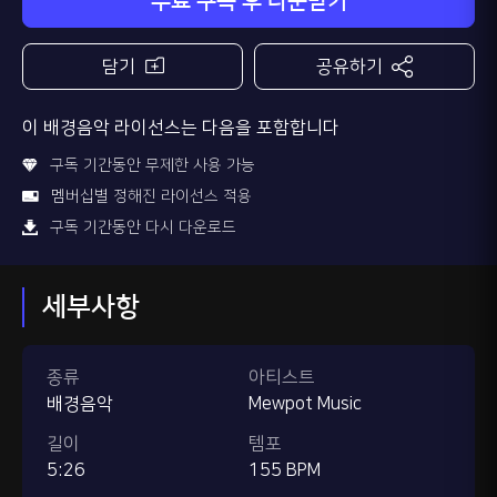
무료 구독 후 다운받기
담기
공유하기
이 배경음악 라이선스는 다음을 포함합니다
구독 기간동안 무제한 사용 가능
멤버십별 정해진 라이선스 적용
구독 기간동안 다시 다운로드
세부사항
종류
아티스트
배경음악
Mewpot Music
길이
템포
5:26
155 BPM