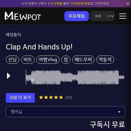
누적 유튜브 구독자 수
9.5억명
돌파!
10초만에 무료
로 시작하세요!
무료체험
배경음악
Clap And Hands Up!
신남
비트
여행Vlog
팝
매드무비
역동적
리뷰 더 보기
(86)
구독시 무료