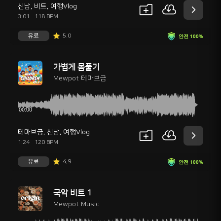
신남
,
비트
,
여행Vlog
3:01
118 BPM
유료
5.0
안전 100%
가볍게 몸풀기
Mewpot 테마브금
테마브금
,
신남
,
여행Vlog
1:24
120 BPM
유료
4.9
안전 100%
국악 비트 1
Mewpot Music