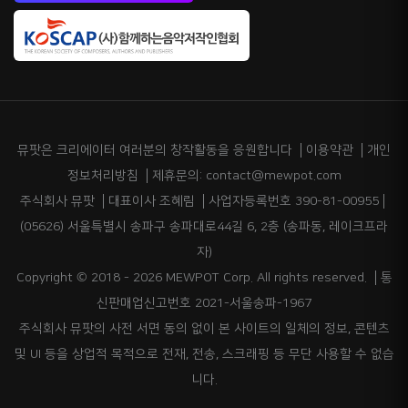
뮤팟은 크리에이터 여러분의 창작활동을 응원합니다
이용약관
개인
정보처리방침
제휴문의: contact@mewpot.com
주식회사 뮤팟
대표이사 조혜림
사업자등록번호 390-81-00955
(05626) 서울특별시 송파구 송파대로44길 6, 2층 (송파동, 레이크프라
자)
Copyright © 2018 - 2026 MEWPOT Corp. All rights reserved.
통
신판매업신고번호 2021-서울송파-1967
주식회사 뮤팟의 사전 서면 동의 없이 본 사이트의 일체의 정보, 콘텐츠
및 UI 등을 상업적 목적으로 전재, 전송, 스크래핑 등 무단 사용할 수 없습
니다.