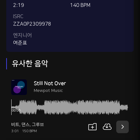
2:19
140 BPM
ISRC
ZZA0P2309978
엔지니어
여준표
유사한 음악
Still Not Over
Mewpot Music
비트
,
댄스
,
그루브
3:01
150 BPM