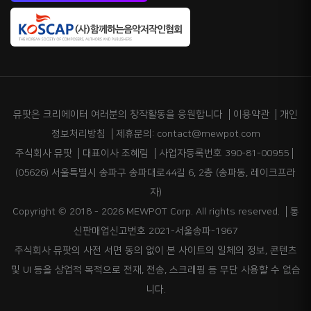
뮤팟은 크리에이터 여러분의 창작활동을 응원합니다
이용약관
개인
정보처리방침
제휴문의: contact@mewpot.com
주식회사 뮤팟
대표이사 조혜림
사업자등록번호 390-81-00955
(05626) 서울특별시 송파구 송파대로44길 6, 2층 (송파동, 레이크프라
자)
Copyright © 2018 - 2026 MEWPOT Corp. All rights reserved.
통
신판매업신고번호 2021-서울송파-1967
주식회사 뮤팟의 사전 서면 동의 없이 본 사이트의 일체의 정보, 콘텐츠
및 UI 등을 상업적 목적으로 전재, 전송, 스크래핑 등 무단 사용할 수 없습
니다.