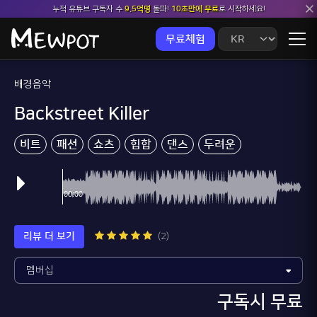
누적 유튜브 구독자 수
9.5억명
돌파!
10초만에 무료
로 시작하세요!
무료체험
배경음악
Backstreet Killer
비트
패션
쇼츠
힙합
댄스
두려운
리뷰 더 보기
(2)
구독시 무료