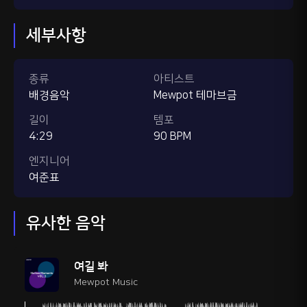
세부사항
종류
아티스트
배경음악
Mewpot 테마브금
길이
템포
4:29
90 BPM
엔지니어
여준표
유사한 음악
여길 봐
Mewpot Music