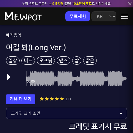
누적 유튜브 구독자 수
9.5억명
돌파!
10초만에 무료
로 시작하세요!
무료체험
배경음악
여길 봐(Long Ver.)
일상
비트
오프닝
댄스
팝
밝은
리뷰 더 보기
(1)
크레딧 표기시 무료