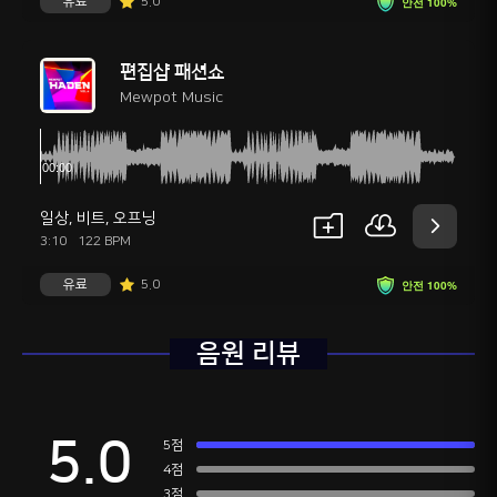
유료
5.0
안전 100%
편집샵 패션쇼
Mewpot Music
일상
,
비트
,
오프닝
3:10
122 BPM
유료
5.0
안전 100%
음원 리뷰
5.0
5점
4점
3점