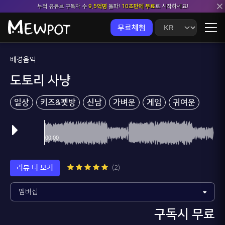
누적 유튜브 구독자 수
9.5억명
돌파!
10초만에 무료
로 시작하세요!
무료체험
배경음악
도토리 사냥
일상
키즈&펫방
신남
가벼운
게임
귀여운
리뷰 더 보기
(2)
구독시 무료