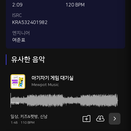
2:09
120 BPM
ISRC
KRA532401982
엔지니어
여준표
유사한 음악
아기자기 게임 대기실
Mewpot Music
일상
,
키즈&펫방
,
신남
1:48
110 BPM