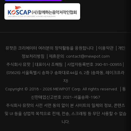
뮤팟은 크리에이터 여러분의 창작활동을 응원합니다
이용약관
개인
정보처리방침
제휴문의: contact@mewpot.com
주식회사 뮤팟
대표이사 조혜림
사업자등록번호 390-81-00955
(05626) 서울특별시 송파구 송파대로44길 6, 2층 (송파동, 레이크프라
자)
Copyright © 2018 - 2026 MEWPOT Corp. All rights reserved.
통
신판매업신고번호 2021-서울송파-1967
주식회사 뮤팟의 사전 서면 동의 없이 본 사이트의 일체의 정보, 콘텐츠
및 UI 등을 상업적 목적으로 전재, 전송, 스크래핑 등 무단 사용할 수 없습
니다.